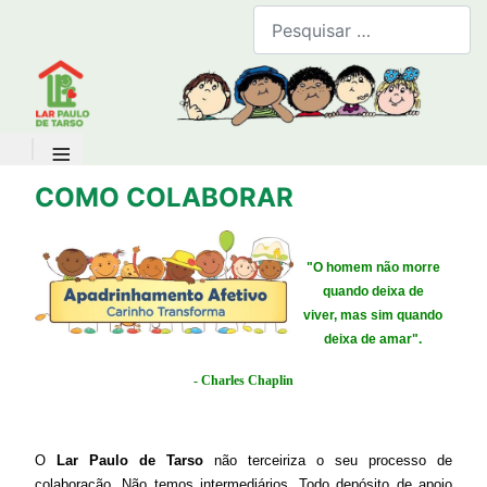
B
≡
COMO COLABORAR
"O homem não morre
quando deixa de
viver,
mas sim quando
deixa de amar".
- Charles Chaplin
O
Lar Paulo de Tarso
não terceiriza o seu processo de
colaboração. Não temos intermediários. Todo depósito de apoio