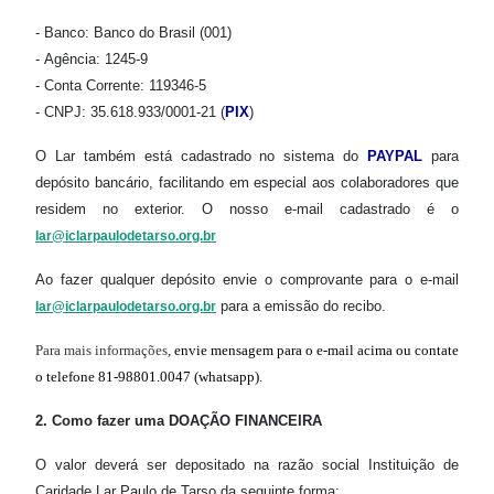
- Banco: Banco do Brasil (001)
- Agência: 1245-9
- Conta Corrente: 119346-5
- CNPJ: 35.618.933/0001-21 (
PIX
)
O Lar também está cadastrado no sistema do
PAYPAL
para
depósito bancário, facilitando em especial aos colaboradores que
residem no exterior. O nosso e-mail cadastrado é o
lar@iclarpaulodetarso.org.br
Ao fazer qualquer depósito envie o comprovante para o e-mail
para a emissão do recibo.
lar@iclarpaulodetarso.org.br
Para mais informações,
envie mensagem para o e-mail acima
ou contate
o telefone
81-98801.0047
(whatsapp).
2. Como fazer uma DOAÇÃO FINANCEIRA
O valor deverá ser depositado na razão social Instituição de
Caridade Lar Paulo de Tarso da seguinte forma: