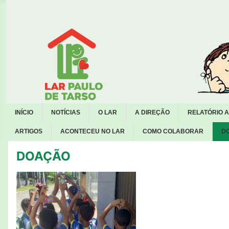
INÍCIO
NOTÍCIAS
O LAR
A DIREÇÃO
RELATÓRIO 
ARTIGOS
ACONTECEU NO LAR
COMO COLABORAR
D
DOAÇÃO