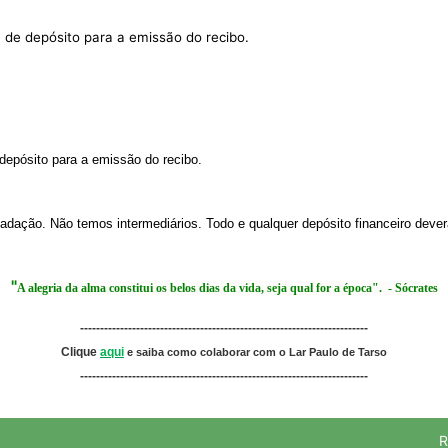
de depósito para a emissão do recibo.
depósito para a emissão do recibo.
cadação. Não temos intermediários. Todo e qualquer depósito financeiro dever
"
A alegria da alma constitui os belos dias da vida, seja qual for a época". - Sócrates
------------------------------------------------------------------------
Clique
aqui
e saiba como colaborar com o Lar Paulo de Tarso
------------------------------------------------------------------------
R