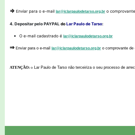
⇒
nviar para o e-mail
o comprovante 
E
lar@iclarpaulodetarso.org.br
4. Depositar pelo PAYPAL
do
Lar Paulo de Tarso
:
O e-mail cadastrado é
lar@iclarpaulodetarso.org.br
⇒
nviar para o e-mail
o comprovante de 
E
lar@iclarpaulodetarso.org.br
ATENÇÃO:
o
Lar Paulo de Tarso não terceiriza o seu processo de arre