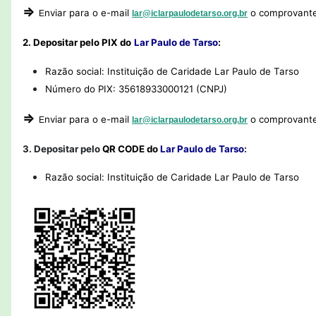
⇒
nviar para o e-mail
o comprovante
E
lar@iclarpaulodetarso.org.br
2. Depositar pelo PIX do
Lar Paulo de Tarso
:
Razão social: Instituição de Caridade Lar Paulo de Tarso
Número do PIX: 35618933000121 (CNPJ)
⇒
nviar para o e-mail
o comprovante
E
lar@iclarpaulodetarso.org.br
3. Depositar pelo
QR CODE do
Lar Paulo de Tarso
:
Razão social: Instituição de Caridade Lar Paulo de Tarso